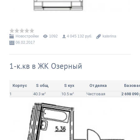
Новостройки
1092
4 045 132 руб.
katerina
06.02.2017
1-к.кв в ЖК Озерный
Корпус
S общ
S кух
Отделка
Базова
1
40.3 м
2
10.5 м
2
Чистовая
2 698 090