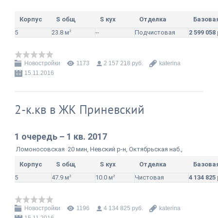
Корпус
S общ
S кух
Отделка
Базова
5
23.8 м
2
--
Подчистовая
2 599 058
Новостройки
1173
2 157 218 руб.
katerina
15.11.2016
2-к.кв в ЖК Приневский
1 очередь – 1 кв. 2017
Ломоносовская
20 мин, Невский р-н, Октябрьская наб.,
Корпус
S общ
S кух
Отделка
Базова
5
47.9 м
2
10.0 м
2
Чистовая
4 134 825
Новостройки
1196
4 134 825 руб.
katerina
15.11.2016