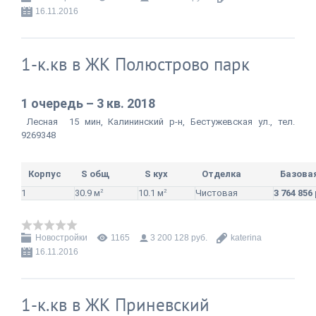
16.11.2016
1-к.кв в ЖК Полюстрово парк
1 очередь – 3 кв. 2018
Лесная 15 мин, Калининский р-н, Бестужевская ул., тел.
92693
48
Корпус
S общ
S кух
Отделка
Базова
1
30.9 м
2
10.1 м
2
Чистовая
3 764 856
Новостройки
1165
3 200 128 руб.
katerina
16.11.2016
1-к.кв в ЖК Приневский