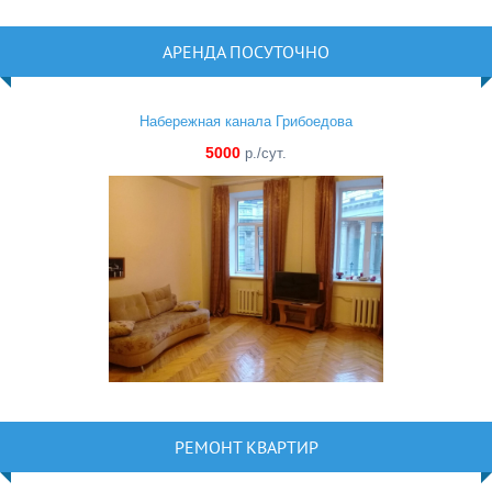
АРЕНДА ПОСУТОЧНО
Набережная канала Грибоедова
5000
р./сут.
РЕМОНТ КВАРТИР