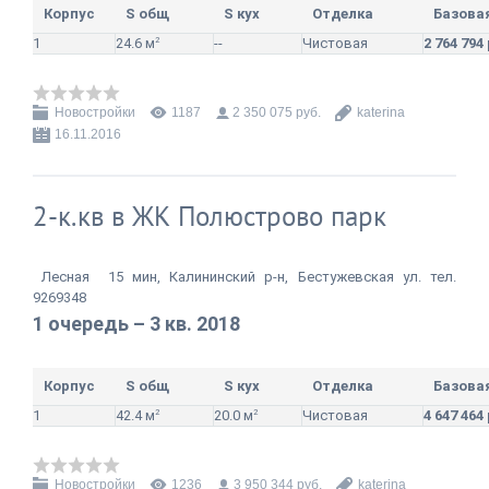
Корпус
S общ
S кух
Отделка
Базова
1
24.6 м
2
--
Чистовая
2 764 794
Новостройки
1187
2 350 075 руб.
katerina
16.11.2016
2-к.кв в ЖК Полюстрово парк
Лесная 15 мин, Калининский р-н, Бестужевская ул. тел.
92693
48
1 очередь – 3 кв. 2018
Корпус
S общ
S кух
Отделка
Базова
1
42.4 м
2
20.0 м
2
Чистовая
4 647 464
Новостройки
1236
3 950 344 руб.
katerina