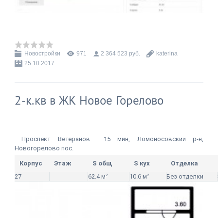
Новостройки
971
2 364 523 руб.
katerina
25.10.2017
2-к.кв в ЖК Новое Горелово
Проспект Ветеранов
15 мин, Ломоносовский р-н,
Новогорелово пос.
Корпус
Этаж
S общ
S кух
Отделка
27
62.4 м
2
10.6 м
2
Без отделки