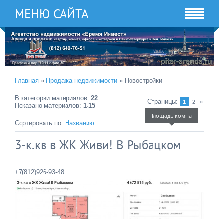
МЕНЮ САЙТА
Главная
»
Продажа недвижимости
» Новостройки
В категории материалов
:
22
Страницы
:
1
2
»
Показано материалов
:
1-15
Площадь комнат
Сортировать по
:
Названию
3-к.кв в ЖК Живи! В Рыбацком
+7(812)926-93-48