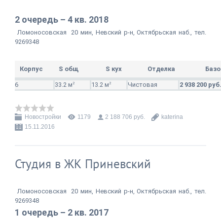
2 очередь – 4 кв. 2018
Ломоносовская 20 мин, Невский р-н, Октябрьская наб., тел.
92693
48
Корпус
S общ
S кух
Отделка
Базо
6
33.2 м
2
13.2 м
2
Чистовая
2 938 200 руб
Новостройки
1179
2 188 706 руб.
katerina
15.11.2016
Студия в ЖК Приневский
Ломоносовская 20 мин, Невский р-н, Октябрьская наб., тел.
92693
48
1 очередь – 2 кв. 2017