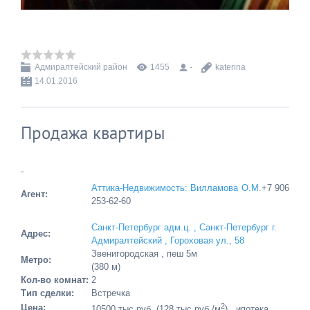
Адмиралтейский район
1455
-
katerina
14.01.2016
Продажа квартиры
-
Аттика-Недвижимость: Вилламова О.М.
+7 906
Агент:
253-62-60
Санкт-Петербург адм.ц. , Санкт-Петербург г.
Адрес:
Адмиралтейский , Гороховая ул., 58
Звенигородская , пеш 5м
Метро:
(380 м)
Кол-во комнат:
2
Тип сделки:
Встречка
2
Цена:
10500 тыс.руб. (128 тыс.руб./м
) , ипотека