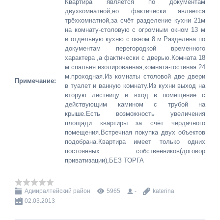
Квартира является по документам
двухкомнатной,но фактически является
трёхкомнатной,за счёт разделение кухни 21м
на комнату-столовую с огромным окном 13 м
и отдельную кухню с окном 8 м.Разделена по
документам перегородкой временного
характера ,а фактически с дверью.Комната 18
м.спальня изолированная,комната-гостиная 24
м.проходная.Из комнаты столовой две двери
Примечание:
в туалет и ванную комнату.Из кухни выход на
вторую лестницу и вход в помещение с
действующим камином с трубой на
крыше.Есть возможность увеличения
площади квартиры за счёт чердачного
помещения.Встречная покупка двух объектов
подобрана.Квартира имеет только одних
постоянных собственников(договор
приватизации),БЕЗ ТОРГА
Адмиралтейский район
5965
-
katerina
02.03.2013