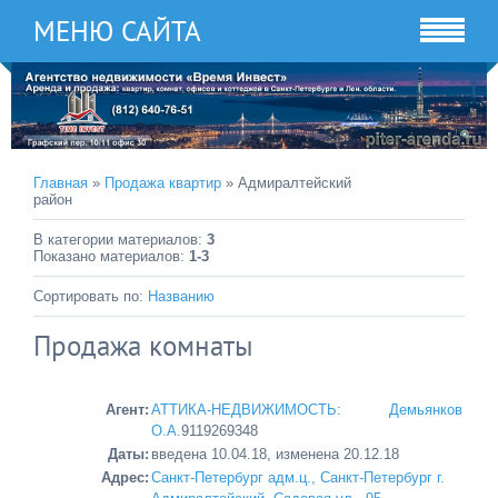
МЕНЮ САЙТА
Главная
»
Продажа квартир
» Адмиралтейский
район
В категории материалов
:
3
Показано материалов
:
1-3
Сортировать по
:
Названию
Продажа комнаты
Агент:
АТТИКА-НЕДВИЖИМОСТЬ: Демьянков
О.А.
9119269348
Даты:
введена 10.04.18, изменена 20.12.18
Адрес:
Санкт-Петербург адм.ц., Санкт-Петербург г.