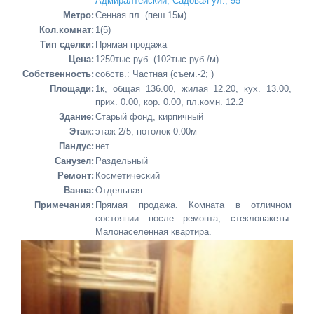
Адмиралтейский, Садовая ул., 95
Метро:
Сенная пл. (пеш 15м)
Кол.комнат:
1(5)
Тип сделки:
Прямая продажа
Цена:
1250тыс.руб. (102тыс.руб./м)
Cобственность:
собств.: Частная (съем.-2; )
Площади:
1к, общая 136.00, жилая 12.20, кух. 13.00,
прих. 0.00, кор. 0.00, пл.комн. 12.2
Здание:
Старый фонд, кирпичный
Этаж:
этаж 2/5, потолок 0.00м
Пандус:
нет
Санузел:
Раздельный
Ремонт:
Косметический
Ванна:
Отдельная
Примечания:
Прямая продажа. Комната в отличном
состоянии после ремонта, стеклопакеты.
Малонаселенная квартира.