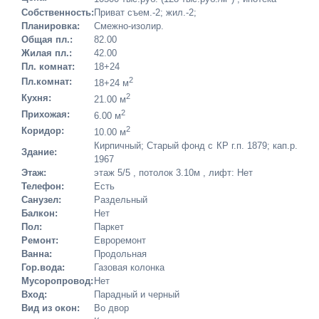
Собственность:
Приват съем.-2; жил.-2;
Планировка:
Смежно-изолир.
Общая пл.:
82.00
Жилая пл.:
42.00
Пл. комнат:
18+24
2
Пл.комнат:
18+24 м
2
Кухня:
21.00 м
2
Прихожая:
6.00 м
2
Коридор:
10.00 м
Кирпичный; Старый фонд с КР г.п. 1879; кап.р.
Здание:
1967
Этаж:
этаж 5/5 , потолок 3.10м , лифт: Нет
Телефон:
Есть
Санузел:
Раздельный
Балкон:
Нет
Пол:
Паркет
Ремонт:
Евроремонт
Ванна:
Продольная
Гор.вода:
Газовая колонка
Мусоропровод:
Нет
Вход:
Парадный и черный
Вид из окон:
Во двор