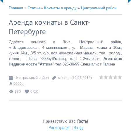
Главная
»
Статьи
»
Комнаты в аренду
»
Центральный район
Аренда комнаты в Санкт-
Петербурге
Сдаётся комната в 3ккв, Центральный район,
м.Владимирская, 4 мин.пешком., ул. Марата, комната 16м.,
кухня 14м., 3/5 эт, с/р, вся необходимая мебель, тел., холод.,
телев., Цена 9000руб/месяц, для 1-2человек.
Агентство
Недвижимости "Аттика"
тел.325-30-99 Специалист Галина
Центральный район
katerina
(30.05.2012)
9000р
930
0.0
/
0
Приветствую Вас
,
Гость
!
Регистрация
|
Вход