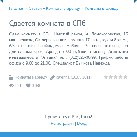
Главная
»
Статьи
»
Комнаты в аренду
»
Комнаты в аренду
Сдается комната в СПб
Сдам комнату в СПб, Невский район, м. Ломоносовская, 15
мин. пешком, Октябрьская наб, комната 17 кв.м., кухня 8 кв.м.,
б/5 эт., вся необходимая мебель, бытовая техника, на
длительный срок. Аренда 7000 рублей в месяц.
Агентство
недвижимости "Аттика"
тел: (812)325-30-99. График работы
офиса с 9.00 до 21.00. Специалист Бычкова Надежда
Комнаты в аренду
katerina
(16.05.2011)
921
0.0
/
0
Приветствую Вас
,
Гость
!
Регистрация
|
Вход