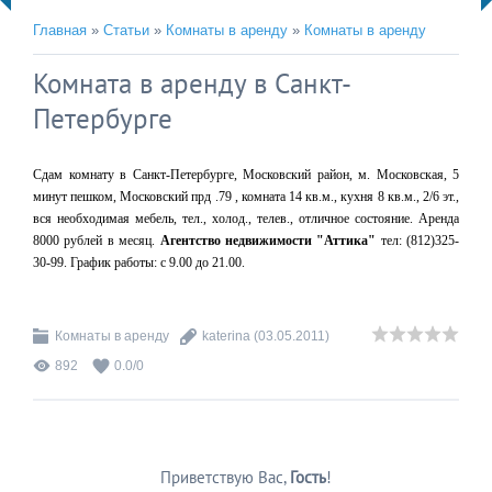
Главная
»
Статьи
»
Комнаты в аренду
»
Комнаты в аренду
Комната в аренду в Санкт-
Петербурге
Сдам комнату в Санкт-Петербурге, Московский район, м. Московская, 5
минут пешком, Московский прд .79 , комната 14 кв.м., кухня 8 кв.м., 2/6 эт.,
вся необходимая мебель, тел., холод., телев., отличное состояние. Аренда
8000 рублей в месяц.
Агентство недвижимости "Аттика"
тел: (812)325-
30-99. График работы: с 9.00 до 21.00.
Комнаты в аренду
katerina
(03.05.2011)
892
0.0
/
0
Приветствую Вас
,
Гость
!