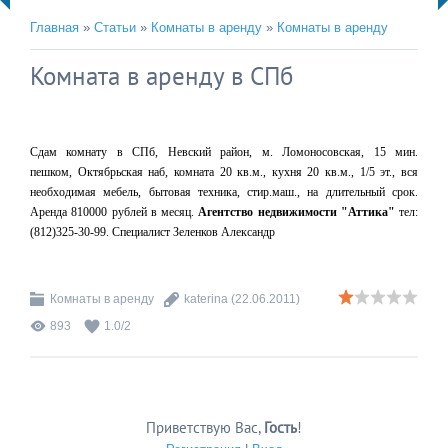
Главная
»
Статьи
»
Комнаты в аренду
»
Комнаты в аренду
Комната в аренду в СПб
Сдам комнату в СПб, Невский район, м. Ломоносовская, 15 мин.
пешком, Октябрьская наб, комната 20 кв.м., кухня 20 кв.м., 1/5 эт., вся
необходимая мебель, бытовая техника, стир.маш., на длительный срок.
Аренда 810000 рублей в месяц.
Агентство недвижимости "Аттика"
тел:
(812)325-30-99. Специалист Зеленков Александр
Комнаты в аренду
katerina
(22.06.2011)
893
1.0
/
2
Приветствую Вас
,
Гость
!