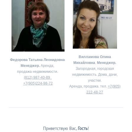
Вилламова Олина
Федорова Татьяна Леонидовна
Михайловна
.
Менеджер.
Менеджер.
Аренда,
Загородная, городская
продажа недвижимости.
недвижимость. Дома, дачи,
(812) 987-40-89
участки.
+7(905)224-98-72
Аренда, продажа. тел.
+7(905)
222-48-27
Приветствую Вас
,
Гость
!