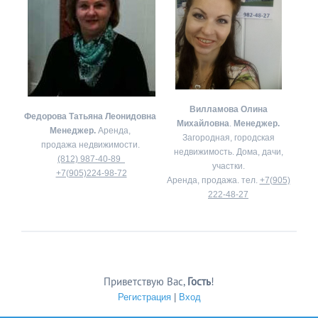
Вилламова Олина
Федорова Татьяна Леонидовна
Михайловна
.
Менеджер.
Менеджер.
Аренда,
Загородная, городская
продажа недвижимости.
недвижимость. Дома, дачи,
(812) 987-40-89
участки.
+7(905)224-98-72
Аренда, продажа. тел.
+7(905)
222-48-27
Приветствую Вас
,
Гость
!
Регистрация
|
Вход