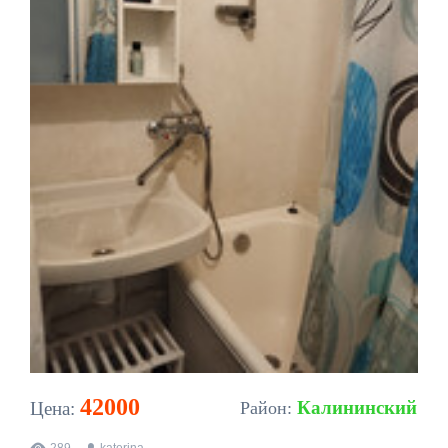
42000
Калининский
Цена:
Район:
289
katerina