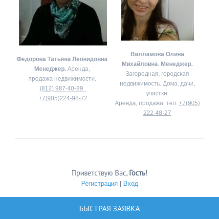
Вилламова Олина
Федорова Татьяна Леонидовна
Михайловна
.
Менеджер.
Менеджер.
Аренда,
Загородная, городская
продажа недвижимости.
недвижимость. Дома, дачи,
(812) 987-40-89
участки.
+7(905)224-98-72
Аренда, продажа. тел.
+7(905)
222-48-27
Приветствую Вас
,
Гость
!
Регистрация
|
Вход
БЫСТРАЯ ЗАЯВКА