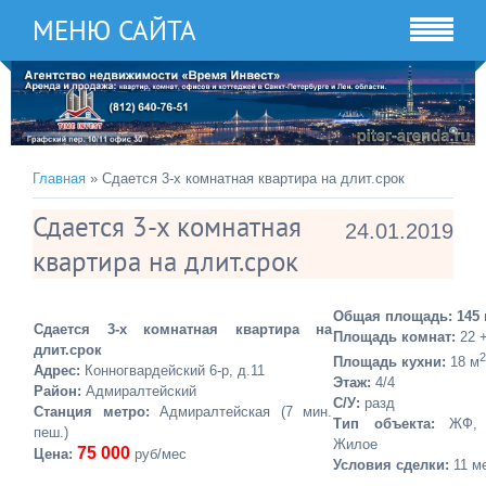
МЕНЮ САЙТА
Главная
» Сдается 3-х комнатная квартира на длит.срок
Сдается 3-х комнатная
24.01.2019
квартира на длит.срок
Общая площадь:
145
Сдается 3-х комнатная квартира на
Площадь комнат:
22 +
длит.срок
2
Площадь кухни:
18 м
Адрес:
Конногвардейский 6-р, д.11
Этаж:
4/4
Район:
Адмиралтейский
C/У:
разд
Станция метро:
Адмиралтейская (7 мин.
Тип объекта:
ЖФ, В
пеш.)
Жилое
75 000
Цена:
руб/мес
Условия сделки:
11 м