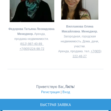
Вилламова Олина
Федорова Татьяна Леонидовна
Михайловна
.
Менеджер.
Менеджер.
Аренда,
Загородная, городская
продажа недвижимости.
недвижимость. Дома, дачи,
(812) 987-40-89
участки.
+7(905)224-98-72
Аренда, продажа. тел.
+7(905)
222-48-27
Приветствую Вас
,
Гость
!
Регистрация
|
Вход
БЫСТРАЯ ЗАЯВКА