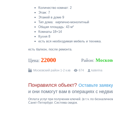
Количество комнат: 2
Этаж: 7
Этажей в доме 9
Тип дома: кирпично-монолитный
Общая площадь: 43 м²
Комнаты 18+14
Кухня 8
есть вся необходимая мебель и техника.
есть балкон, после ремонта.
22000
Москов
Цена:
Район:
Московский район 1-2 к.кв
674
katerina
Понравился объект?
Оставьте заявку
и они помогут вам в операциях с недв
Оплата услуг при получении ключей. (в т.ч. по безналичн
Санкт-Петербург. Система скидок.