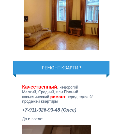
РЕМОНТ КВАРТИР
Качественный
, недорогой
Мелкий, Средний, или Полный
ремонт
косметический
перед сдачей/
продажей квартиры
+7-911-926-93-48 (Олег)
До и после: