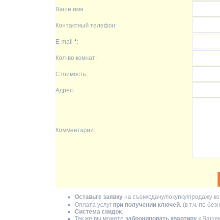
Ваше имя:
Контактный телефон:
E-mail
*
:
Кол-во комнат:
Стоимость:
Адрес:
Комментарии:
Оставьте заявку
на съем/сдачу/покупку/продажу ко
Оплата услуг
при получении ключей
. (в т.ч. по б
Система скидок
.
Так же вы можете
забронировать квартиру
к Вашем