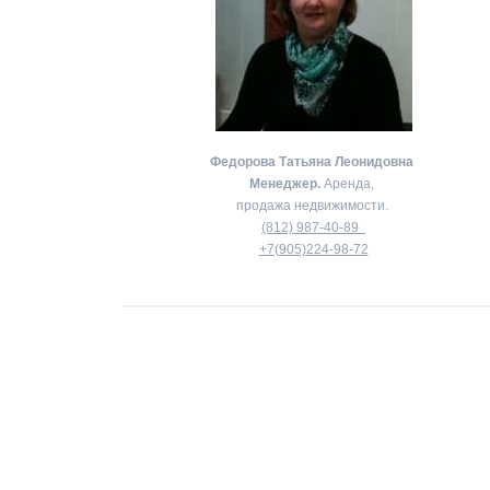
Федорова Татьяна Леонидовна
Менеджер.
Аренда,
продажа недвижимости.
(812) 987-40-89
+7(905)224-98-72