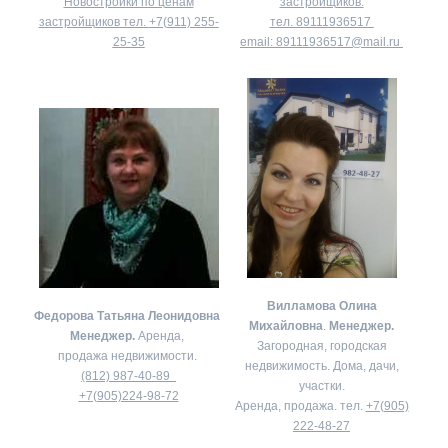
Новостройки по ценам
застройщиков.
застройщиков тел.
+7(911) 255-
тел.
89111936517
25-35
email:
89111936517@mail.ru
Вилламова Олина
Федорова Татьяна Леонидовна
Михайловна
.
Менеджер.
Менеджер.
Аренда,
Загородная, городская
продажа недвижимости.
недвижимость. Дома, дачи,
(812) 987-40-89
участки.
+7(905)224-98-72
Аренда, продажа. тел.
+7(905)
222-48-27