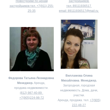
Новостройки по ценам
застройщиков.
застройщиков тел.
+7(911) 255-
тел.
89111936517
25-35
email:
89111936517@mail.ru
Вилламова Олина
Федорова Татьяна Леонидовна
Михайловна
.
Менеджер.
Менеджер.
Аренда,
Загородная, городская
продажа недвижимости.
недвижимость. Дома, дачи,
(812) 987-40-89
участки.
+7(905)224-98-72
Аренда, продажа. тел.
+7(905)
222-48-27