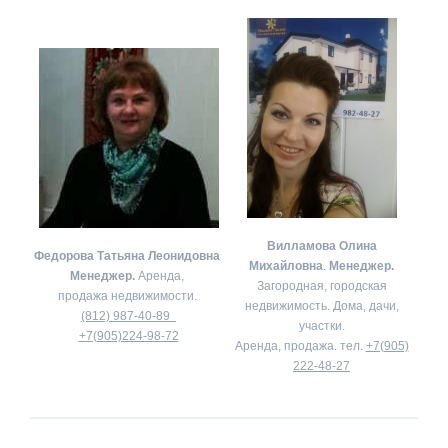
Вилламова Олина
Федорова Татьяна Леонидовна
Михайловна
.
Менеджер.
Менеджер.
Аренда,
Загородная, городская
продажа недвижимости.
недвижимость. Дома, дачи,
(812) 987-40-89
участки.
+7(905)224-98-72
Аренда, продажа. тел.
+7(905)
222-48-27