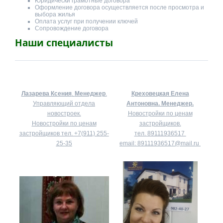
Юридически грамотные договора
Оформление договора осуществляется после просмотра и
выбора жилья
Оплата услуг при получении ключей
Сопровождение договора
Наши специалисты
Лазарева Ксения
.
Менеджер
.
Креховецкая Елена
Управляющий отдела
Антоновна.
Менеджер.
новостроек.
Новостройки по ценам
Новостройки по ценам
застройщиков.
застройщиков тел.
+7(911) 255-
тел.
89111936517
25-35
email:
89111936517@mail.ru