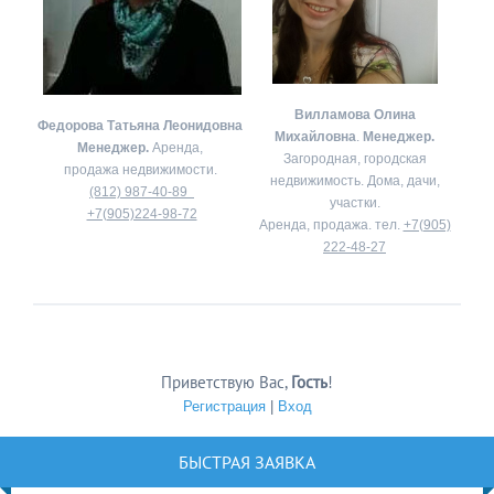
Вилламова Олина
Федорова Татьяна Леонидовна
Михайловна
.
Менеджер.
Менеджер.
Аренда,
Загородная, городская
продажа недвижимости.
недвижимость. Дома, дачи,
(812) 987-40-89
участки.
+7(905)224-98-72
Аренда, продажа. тел.
+7(905)
222-48-27
Приветствую Вас
,
Гость
!
Регистрация
|
Вход
БЫСТРАЯ ЗАЯВКА