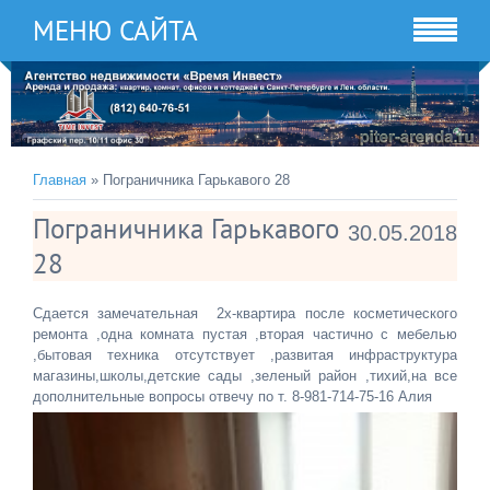
МЕНЮ САЙТА
Главная
» Пограничника Гарькавого 28
Пограничника Гарькавого
30.05.2018
28
Сдается замечательная 2х-квартира после косметического
ремонта ,одна комната пустая ,вторая частично с мебелью
,бытовая техника отсутствует ,развитая инфраструктура
магазины,школы,детские сады ,зеленый район ,тихий,на все
дополнительные вопросы отвечу по т. 8-981-714-75-16 Алия