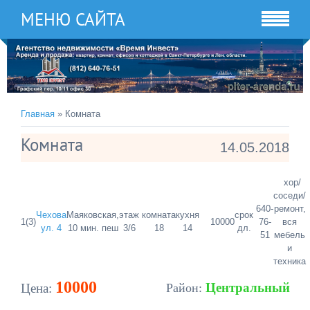
МЕНЮ САЙТА
Главная
» Комната
Комната
14.05.2018
хор/
соседи/
640-
ремонт,
Чехова
Маяковская,
этаж
комната
кухня
срок
1(3)
10000
76-
вся
ул. 4
10 мин. пеш
3/6
18
14
дл.
51
мебель
и
техника
10000
Центральный
Цена:
Район: