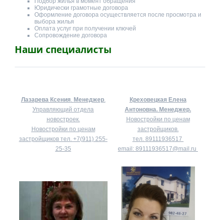
Подбор жилья в момент обращения
Юридически грамотные договора
Оформление договора осуществляется после просмотра и
выбора жилья
Оплата услуг при получении ключей
Сопровождение договора
Наши специалисты
Лазарева Ксения
.
Менеджер
.
Креховецкая Елена
Управляющий отдела
Антоновна.
Менеджер.
новостроек.
Новостройки по ценам
Новостройки по ценам
застройщиков.
застройщиков тел.
+7(911) 255-
тел.
89111936517
25-35
email:
89111936517@mail.ru