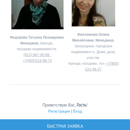
Вилламова Олина
Федорова Татьяна Леонидовна
Михайловна
.
Менеджер.
Менеджер.
Аренда,
Загородная, городская
продажа недвижимости.
недвижимость. Дома, дачи,
(812) 987-40-89
участки.
+7(905)224-98-72
Аренда, продажа. тел.
+7(905)
222-48-27
Приветствую Вас
,
Гость
!
Регистрация
|
Вход
БЫСТРАЯ ЗАЯВКА