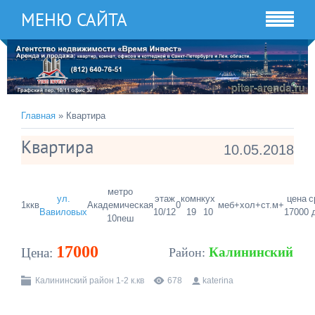
МЕНЮ САЙТА
Главная
» Квартира
Квартира
10.05.2018
метро
ул.
этаж
комн
кух
цена
с
1ккв
Академическая
0
меб+
хол+
ст.м+
Вавиловых
10/12
19
10
17000
10пеш
17000
Калининский
Цена:
Район:
Калининский район 1-2 к.кв
678
katerina