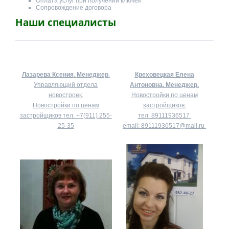
Оплата услуг при получении ключей
Сопровождение договора
Наши специалисты
Лазарева Ксения
.
Менеджер
.
Креховецкая Елена
Управляющий отдела
Антоновна.
Менеджер.
новостроек.
Новостройки по ценам
Новостройки по ценам
застройщиков.
застройщиков тел.
+7(911) 255-
тел.
89111936517
25-35
email:
89111936517@mail.ru