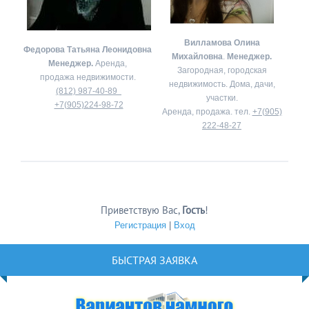
Вилламова Олина
Федорова Татьяна Леонидовна
Михайловна
.
Менеджер.
Менеджер.
Аренда,
Загородная, городская
продажа недвижимости.
недвижимость. Дома, дачи,
(812) 987-40-89
участки.
+7(905)224-98-72
Аренда, продажа. тел.
+7(905)
222-48-27
Приветствую Вас
,
Гость
!
Регистрация
|
Вход
БЫСТРАЯ ЗАЯВКА