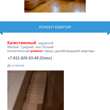
РЕМОНТ КВАРТИР
Качественный
, недорогой
Мелкий, Средний, или Полный
ремонт
косметический
перед сдачей/продажей квартиры
+7-911-926-93-48 (Олег)
До и после: