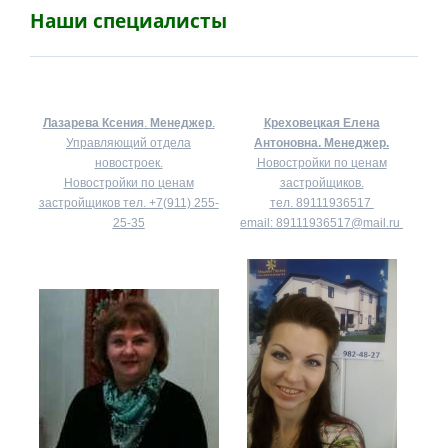
Наши специалисты
Лазарева Ксения
.
Менеджер
.
Креховецкая Елена
Управляющий отдела
Антоновна.
Менеджер.
новостроек.
Новостройки по ценам
Новостройки по ценам
застройщиков.
застройщиков тел.
+7(911) 255-
тел.
89111936517
25-35
email:
89111936517@mail.ru