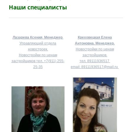
Наши специалисты
Лазарева Ксения
.
Менеджер
.
Креховецкая Елена
Управляющий отдела
Антоновна.
Менеджер.
новостроек.
Новостройки по ценам
Новостройки по ценам
застройщиков.
застройщиков тел.
+7(911) 255-
тел.
89111936517
25-35
email:
89111936517@mail.ru