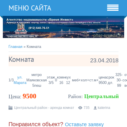
МЕНЮ САЙТА
Главная
» Комната
Комната
23.04.2018
метро
325-
о
ул.
этаж
комн
кух
цена
срок
1/3
Маяковская
0
меб+
хол+
ст.м+
30-
со
Марата
3/5
16
12
9500
дл.
5пеш
99
в
9500
Центральный
Цена:
Район:
Центральный район - аренда комнат
735
katerina
Понравился объект?
Оставьте заявку