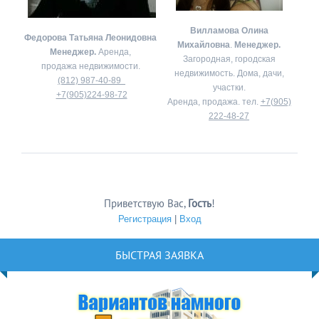
Вилламова Олина
Федорова Татьяна Леонидовна
Михайловна
.
Менеджер.
Менеджер.
Аренда,
Загородная, городская
продажа недвижимости.
недвижимость. Дома, дачи,
(812) 987-40-89
участки.
+7(905)224-98-72
Аренда, продажа. тел.
+7(905)
222-48-27
Приветствую Вас
,
Гость
!
Регистрация
|
Вход
БЫСТРАЯ ЗАЯВКА