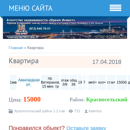
МЕНЮ САЙТА
Главная
» Квартира
Квартира
17.04.2018
пр.
Авангардная
этаж
общ
1ккв
Ветеранов,
19
7
меб+
хол+
ст.м+
15000
д
3/9
38
ул.
15 мин. тр
15000
Красносельский
Цена:
Район:
Красносельский район 1-2 к.кв
731
katerina
Понравился объект?
Оставьте заявку