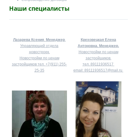
Наши специалисты
Лазарева Ксения
.
Менеджер
.
Креховецкая Елена
Управляющий отдела
Антоновна.
Менеджер.
новостроек.
Новостройки по ценам
Новостройки по ценам
застройщиков.
застройщиков тел.
+7(911) 255-
тел.
89111936517
25-35
email:
89111936517@mail.ru