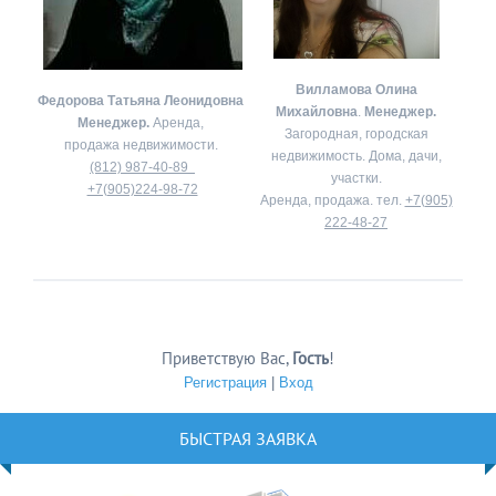
Вилламова Олина
Федорова Татьяна Леонидовна
Михайловна
.
Менеджер.
Менеджер.
Аренда,
Загородная, городская
продажа недвижимости.
недвижимость. Дома, дачи,
(812) 987-40-89
участки.
+7(905)224-98-72
Аренда, продажа. тел.
+7(905)
222-48-27
Приветствую Вас
,
Гость
!
Регистрация
|
Вход
БЫСТРАЯ ЗАЯВКА