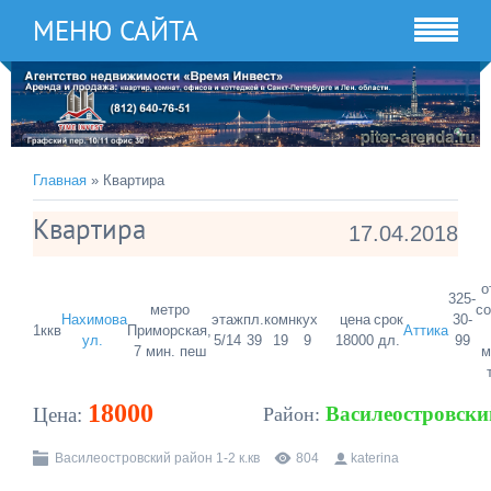
МЕНЮ САЙТА
Главная
» Квартира
Квартира
17.04.2018
о
325-
метро
со
Нахимова
этаж
пл.
комн
кух
цена
срок
30-
1ккв
Приморская,
Аттика
ул.
5/14
39
19
9
18000
дл.
99
7 мин. пеш
м
18000
Василеостровски
Цена:
Район:
Василеостровский район 1-2 к.кв
804
katerina