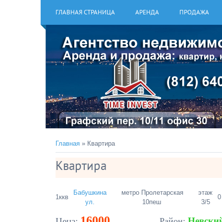
ГЛАВНАЯ СТРАНИЦА
АРЕНДА
ПРОДАЖА
Главная
» Квартира
Квартира
Бабушкина
метро Пролетарская
этаж
1ккв
0
ул.
10пеш
3/5
16000
Невски
Цена:
Район: