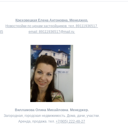
Креховецкая Елена Антоновна.
Менеджер.
Новостройки по ценам застройщиков. тел.
89111936517
35
email:
89111936517@mail.ru
Вилламова Олина Михайловна
.
Менеджер.
Загородная, городская недвижимость. Дома, дачи, участки.
Аренда, продажа. тел.
+7(905) 222-48-27