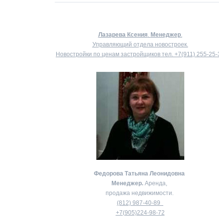
Лазарева Ксения
.
Менеджер
.
Управляющий отдела новостроек.
Новостройки по ценам застройщиков тел.
+7(911) 255-25-
Федорова Татьяна Леонидовна
Менеджер.
Аренда,
продажа недвижимости.
(812) 987-40-89
+7(905)224-98-72