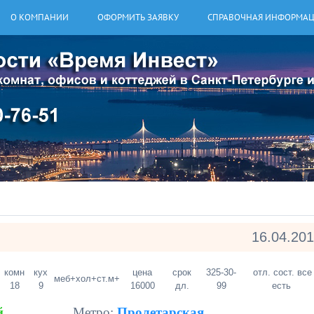
О КОМПАНИИ
ОФОРМИТЬ ЗАЯВКУ
СПРАВОЧНАЯ ИНФОРМА
16.04.20
комн
кух
цена
срок
325-30-
отл. сост. все
меб+
хол+
ст.м+
18
9
16000
дл.
99
есть
й
Метро:
Пролетарская