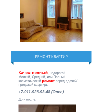
РЕМОНТ КВАРТИР
Качественный
, недорогой
Мелкий, Средний, или Полный
ремонт
косметический
перед сдачей/
продажей квартиры
+7-911-926-93-48 (Олег)
До и после: