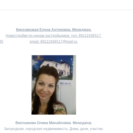
Креховецкая Елена Антоновна.
Менеджер.
Новостройки по ценам застройщиков. тел.
89111936517
35
email:
89111936517@mail.ru
Вилламова Олина Михайловна
.
Менеджер.
Загородная, городская недвижимость. Дома, дачи, участки.