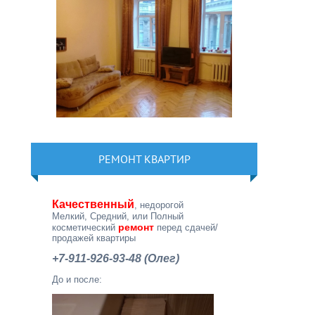
РЕМОНТ КВАРТИР
Качественный
, недорогой
Мелкий, Средний, или Полный
ремонт
косметический
перед сдачей/
продажей квартиры
+7-911-926-93-48 (Олег)
До и после: