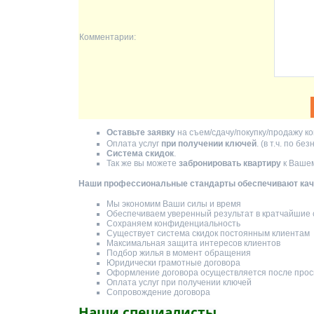
Комментарии:
Оставьте заявку
на съем/сдачу/покупку/продажу ко
Оплата услуг
при получении ключей
. (в т.ч. по б
Система скидок
.
Так же вы можете
забронировать квартиру
к Вашем
Наши профессиональные стандарты обеспечивают каче
Мы экономим Ваши силы и время
Обеспечиваем уверенный результат в кратчайшие 
Сохраняем конфиденциальность
Существует система скидок постоянным клиентам
Максимальная защита интересов клиентов
Подбор жилья в момент обращения
Юридически грамотные договора
Оформление договора осуществляется после прос
Оплата услуг при получении ключей
Сопровождение договора
Наши специалисты