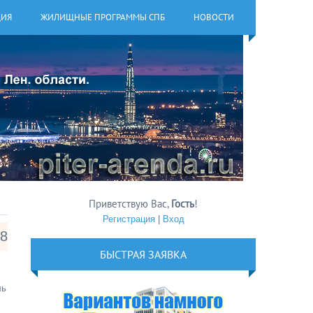
ЦИЯ
ЖИЛИЩНЫЕ ПРОГРАММЫ СПБ
НОВОСТИ
Приветствую Вас
,
Гость
!
Регистрация
|
Вход
18
БЫСТРАЯ ЗАЯВКА
ль