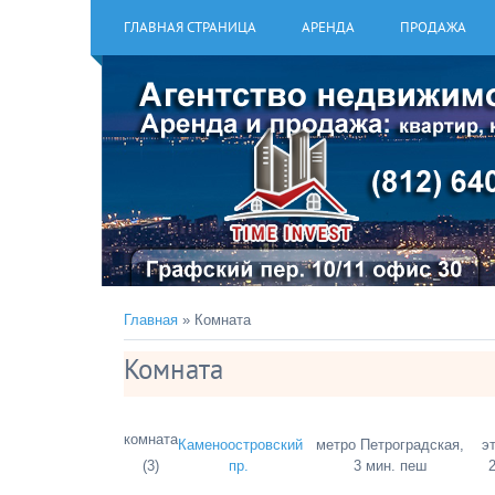
ГЛАВНАЯ СТРАНИЦА
АРЕНДА
ПРОДАЖА
Главная
» Комната
Комната
комната
Каменоостровский
метро Петроградская,
э
(3)
пр.
3 мин. пеш
2