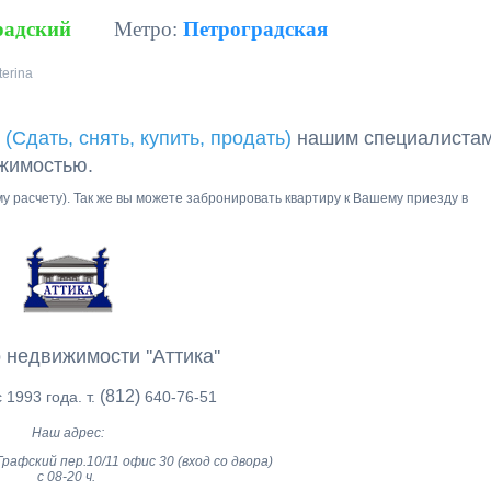
радский
Метро:
Петроградская
terina
 (Сдать, снять, купить, продать)
нашим специалиста
ижимостью.
ому расчету). Так же вы можете забронировать квартиру к Вашему приезду в
 недвижимости ''Аттика''
(812)
 1993 года. т.
640-76-51
Наш адрес:
рафский пер.10/11 офис 30 (вход со двора)
с 08-20 ч.