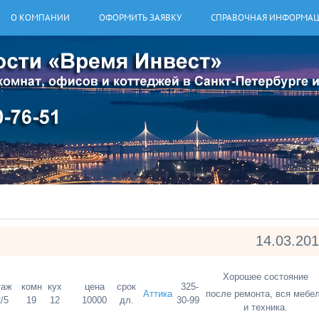
О КОМПАНИИ
ОФОРМИТЬ ЗАЯВКУ
СПРАВОЧНАЯ ИНФОРМА
14.03.20
Хорошее состояние
таж
комн
кух
цена
срок
325-
Аттика
после ремонта, вся мебе
/5
19
12
10000
дл.
30-99
и техника.