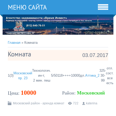
МЕНЮ САЙТА
Главная
» Комната
Комната
03.07.2017
отл.
Технологич.
325-
Московский
сост.
1(3)
ин-т,
5/5
0
11
8
+
+
+
+
10000
дл.
Аттика_2
30-
пр. 23
все
2 мин. пеш
99
есть
10000
Московский
Цена:
Район:
Московский район - аренда комнат
722
katerina