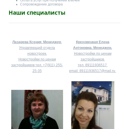
Оплата услуг при получении ключей
Сопровождение договора
Наши специалисты
Лазарева Ксения
.
Менеджер
.
Креховецкая Елена
Управляющий отдела
Антоновна.
Менеджер.
новостроек.
Новостройки по ценам
Новостройки по ценам
застройщиков.
застройщиков тел.
+7(911) 255-
тел.
89111936517
25-35
email:
89111936517@mail.ru