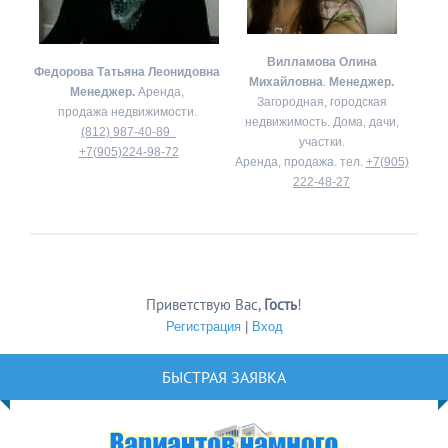
Вилламова Олина
Федорова Татьяна Леонидовна
Михайловна
.
Менеджер.
Менеджер.
Аренда,
Загородная, городская
продажа недвижимости.
недвижимость. Дома, дачи,
(812) 987-40-89
участки.
+7(905)224-98-72
Аренда, продажа. тел.
+7(905)
222-48-27
Приветствую Вас
,
Гость
!
Регистрация
|
Вход
БЫСТРАЯ ЗАЯВКА