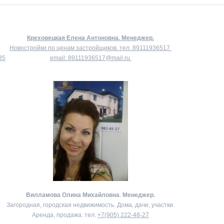
Креховецкая Елена Антоновна.
Менеджер.
Новостройки по ценам застройщиков. тел.
89111936517
35
email:
89111936517@mail.ru
Вилламова Олина Михайловна
.
Менеджер.
Загородная, городская недвижимость. Дома, дачи, участки.
Аренда, продажа. тел.
+7(905) 222-48-27