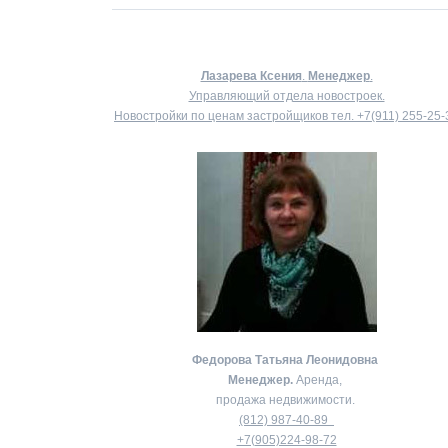
Лазарева Ксения
.
Менеджер
.
Управляющий отдела новостроек.
Новостройки по ценам застройщиков тел.
+7(911) 255-25-
Федорова Татьяна Леонидовна
Менеджер.
Аренда,
продажа недвижимости.
(812) 987-40-89
+7(905)224-98-72