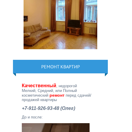
РЕМОНТ КВАРТИР
Качественный
, недорогой
Мелкий, Средний, или Полный
ремонт
косметический
перед сдачей/
продажей квартиры
+7-911-926-93-48 (Олег)
До и после: