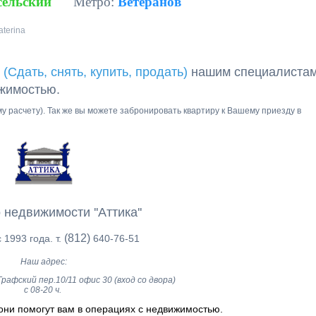
сельский
Метро:
Ветеранов
aterina
 (Сдать, снять, купить, продать)
нашим специалиста
ижимостью.
ому расчету). Так же вы можете забронировать квартиру к Вашему приезду в
 недвижимости ''Аттика''
(812)
 1993 года. т.
640-76-51
Наш адрес:
рафский пер.10/11 офис 30 (вход со двора)
с 08-20 ч.
они помогут вам в операциях с недвижимостью.