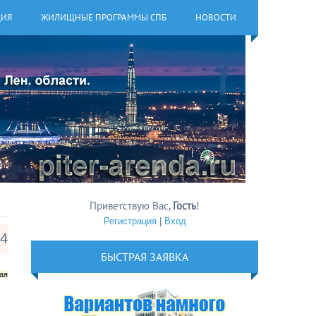
ЦИЯ
ЖИЛИЩНЫЕ ПРОГРАММЫ СПБ
НОВОСТИ
Приветствую Вас
,
Гость
!
Регистрация
|
Вход
14
БЫСТРАЯ ЗАЯВКА
ая