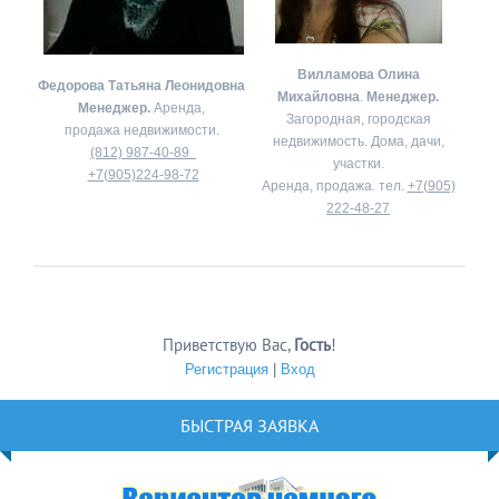
Вилламова Олина
Федорова Татьяна Леонидовна
Михайловна
.
Менеджер.
Менеджер.
Аренда,
Загородная, городская
продажа недвижимости.
недвижимость. Дома, дачи,
(812) 987-40-89
участки.
+7(905)224-98-72
Аренда, продажа. тел.
+7(905)
222-48-27
Приветствую Вас
,
Гость
!
Регистрация
|
Вход
БЫСТРАЯ ЗАЯВКА