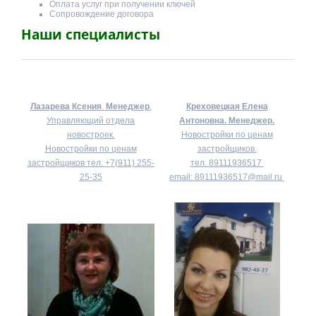
Оплата услуг при получении ключей
Сопровождение договора
Наши специалисты
Лазарева Ксения
.
Менеджер
.
Креховецкая Елена
Управляющий отдела
Антоновна.
Менеджер.
новостроек.
Новостройки по ценам
Новостройки по ценам
застройщиков.
застройщиков тел.
+7(911) 255-
тел.
89111936517
25-35
email:
89111936517@mail.ru