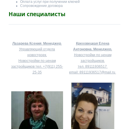
Оплата услуг при получении ключей
Сопровождение договора
Наши специалисты
Лазарева Ксения
.
Менеджер
.
Креховецкая Елена
Управляющий отдела
Антоновна.
Менеджер.
новостроек.
Новостройки по ценам
Новостройки по ценам
застройщиков.
застройщиков тел.
+7(911) 255-
тел.
89111936517
25-35
email:
89111936517@mail.ru