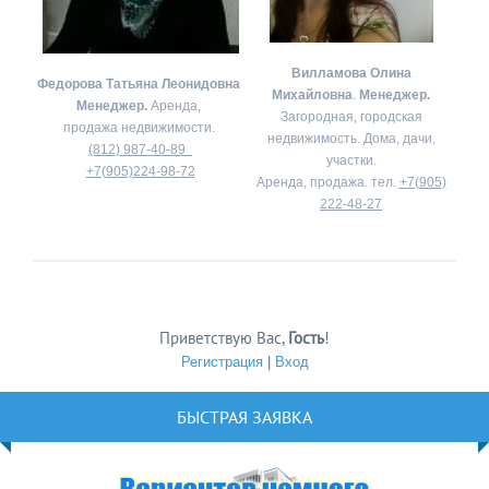
Вилламова Олина
Федорова Татьяна Леонидовна
Михайловна
.
Менеджер.
Менеджер.
Аренда,
Загородная, городская
продажа недвижимости.
недвижимость. Дома, дачи,
(812) 987-40-89
участки.
+7(905)224-98-72
Аренда, продажа. тел.
+7(905)
222-48-27
Приветствую Вас
,
Гость
!
Регистрация
|
Вход
БЫСТРАЯ ЗАЯВКА