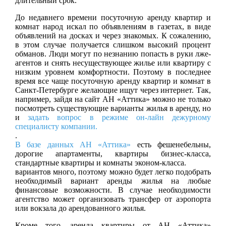
длительный срок.
До недавнего времени посуточную аренду квартир и
комнат народ искал по объявлениям в газетах, в виде
объявлений на досках и через знакомых. К сожалению,
в этом случае получается слишком высокий процент
обманов. Люди могут по незнанию попасть в руки лже-
агентов и снять несуществующее жилье или квартиру с
низким уровнем комфортности. Поэтому в последнее
время все чаще посуточную аренду квартир и комнат в
Санкт-Петербурге желающие ищут через интернет. Так,
например, зайдя на сайт АН «Аттика» можно не только
посмотреть существующие варианты жилья в аренду, но
и
задать вопрос в режиме он-лайн дежурному
специалисту компании.
.
В базе данных АН «Аттика»
есть фешенебельны,
дорогие апартаменты, квартиры бизнес-класса,
стандартные квартиры и комнаты эконом-класса.
вариантов много, поэтому можно будет легко подобрать
необходимый вариант аренды жилья на любые
финансовые возможности. В случае необходимости
агентство может организовать трансфер от аэропорта
или вокзала до арендованного жилья.
Кроме того, аренда квартиры от АН «Аттика»