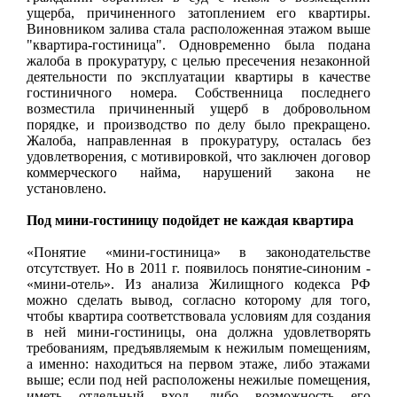
ущерба, причиненного затоплением его квартиры.
Виновником залива стала расположенная этажом выше
"квартира-гостиница". Одновременно была подана
жалоба в прокуратуру, с целью пресечения незаконной
деятельности по эксплуатации квартиры в качестве
гостиничного номера. Собственница последнего
возместила причиненный ущерб в добровольном
порядке, и производство по делу было прекращено.
Жалоба, направленная в прокуратуру, осталась без
удовлетворения, с мотивировкой, что заключен договор
коммерческого найма, нарушений закона не
установлено.
Под мини-гостиницу подойдет не каждая квартира
«Понятие «мини-гостиница» в законодательстве
отсутствует. Но в 2011 г. появилось понятие-синоним -
«мини-отель». Из анализа Жилищного кодекса РФ
можно сделать вывод, согласно которому для того,
чтобы квартира соответствовала условиям для создания
в ней мини-гостиницы, она должна удовлетворять
требованиям, предъявляемым к нежилым помещениям,
а именно: находиться на первом этаже, либо этажами
выше; если под ней расположены нежилые помещения,
иметь отдельный вход, либо возможность его