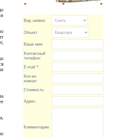
до
ии
Вид заявки:
по
Объект:
нт
г,
Ваше имя:
Контактный
ко
телефон:
ся
E-mail
*
:
ми
Кол-во
комнат:
Стоимость:
на
ее
Адрес:
а,
Комментарии:
но