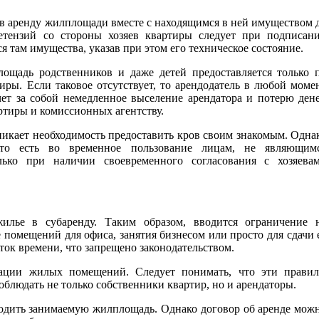
в аренду жилплощади вместе с находящимся в ней имуществом 
етензий со стороны хозяев квартиры следует при подписан
я там имущества, указав при этом его техническое состояние.
ощадь родственников и даже детей предоставляется только 
иры. Если таковое отсутствует, то арендодатель в любой моме
чет за собой немедленное выселение арендатора и потерю дене
ртиры и комиссионных агентству.
никает необходимость предоставить кров своим знакомым. Одна
 то есть во временное пользование лицам, не являющим
лько при наличии своевременного согласования с хозяева
жилье в субаренду. Таким образом, вводится ограничение 
 помещений для офиса, занятия бизнесом или просто для сдачи 
ок времени, что запрещено законодательством.
ации жилых помещений. Следует понимать, что эти правил
блюдать не только собственники квартир, но и арендаторы.
бодить занимаемую жилплощадь. Однако договор об аренде мож