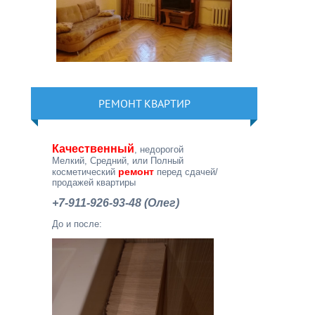
РЕМОНТ КВАРТИР
Качественный
, недорогой
Мелкий, Средний, или Полный
ремонт
косметический
перед сдачей/
продажей квартиры
+7-911-926-93-48 (Олег)
До и после: