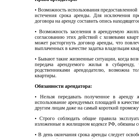
•
Возможность использования предоставленной 
истечения срока аренды. Для исключения пр
договора на аренду составить опись находящегос
•
Возможность заселения в арендуемую жилпл
согласованию этих действий с хозяевами кварт
может расторгнуть договор аренды, что повле
выплаченных в качестве задатка владельцам ква
•
Бывают такие жизненные ситуации, когда воз
передача арендуемого жилья в субаренду,
родственниками арендодателю, возможна то
квартиры.
Обязанности арендатора:
•
Нельзя передавать полученное в аренду 
использование арендуемых площадей в качестве
другим лицам даже на самый короткий промежут
•
Строго соблюдать общие правила эксплуат
изложенные в жилищном кодексе РФ, обязаны со
•
В день окончания срока аренды следует осво