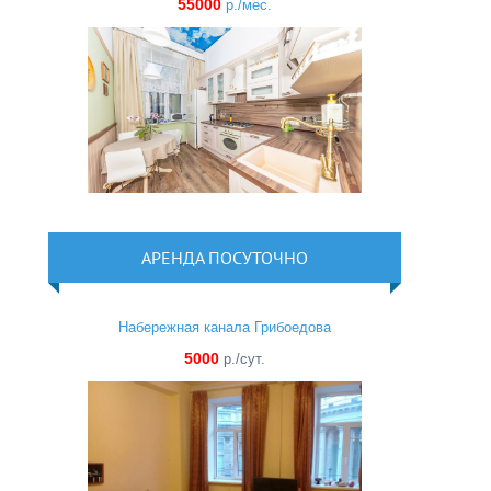
55000
р./мес.
АРЕНДА ПОСУТОЧНО
Набережная канала Грибоедова
5000
р./сут.