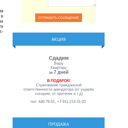
ия
 в
на
ти
т-
АКЦИЯ
Сдадим
Вашу
Квартиру
7 дней
за
В ПОДАРОК!
Страхование гражданской
ответственности арендатора (от ущерба
соседям, от протечек и т.д)
тел: 640-76-51, +7-911-214-31-03
ПРОДАЖА