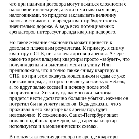
что при наличии договора могут начаться сложности с
налоговой инспекцией, а если отчитываться перед
налоговиками, то придется закладывать величину
налога в стоимость, и аренда квартир будет стоить
значительно дороже. А ведь всех потенциальных
арендаторов интересует аренда квартир недорого.
Но такое желание сэкономить может привести к
довольно плачевным результатам. К примеру, я сниму
квартиру в СПБ, не заключая договор аренды. А через
какое-то время владелец квартиры просто «забудет», что
получил деньги и выставит меня на улицу. Или
предположим, что я точно также сниму квартиру в
СПБ, но при этом окажусь мошенником и сдам ее уже
третьим лицам, а, то просто вывезу хозяйскую мебель,
а, то вдруг залью соседей и исчезну после этой
неприятности. Хозяину сдаваемого жилья тогда
придется нести достаточно большие убытки, нежели он
потратил бы на уплату налогов. Ведь доказать, что я
проживал в его квартире как арендатор, будет
невозможно. К сожалению, Санкт-Петербург знает
немало подобных примеров, когда аренда квартир
используется и в мошеннических схемах.
В пользу заключения договора по аренде квартиры