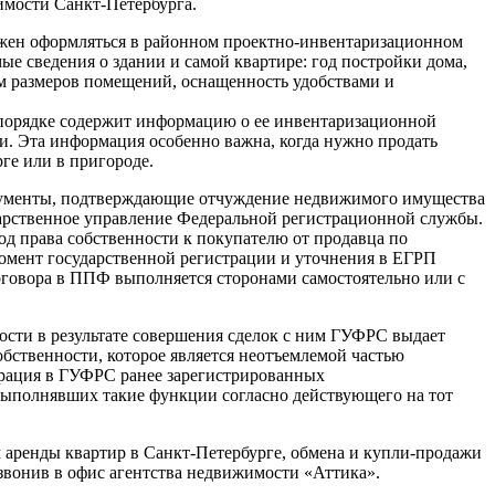
имости Санкт-Петербурга.
лжен оформляться в районном проектно-инвентаризационном
ые сведения о здании и самой квартире: год постройки дома,
ем размеров помещений, оснащенность удобствами и
 порядке содержит информацию о ее инвентаризационной
чи. Эта информация особенно важна, когда нужно продать
ге или в пригороде.
кументы, подтверждающие отчуждение недвижимого имущества
рственное управление Федеральной регистрационной службы.
од права собственности к покупателю от продавца по
омент государственной регистрации и уточнения в ЕГРП
оговора в ППФ выполняется сторонами самостоятельно или с
ости в результате совершения сделок с ним ГУФРС выдает
обственности, которое является неотъемлемой частью
рация в ГУФРС ранее зарегистрированных
выполнявших такие функции согласно действующего на тот
 аренды квартир в Санкт-Петербурге, обмена и купли-продажи
звонив в офис агентства недвижимости
«Аттика»
.