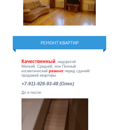
РЕМОНТ КВАРТИР
Качественный
, недорогой
Мелкий, Средний, или Полный
ремонт
косметический
перед сдачей/
продажей квартиры
+7-911-926-93-48 (Олег)
До и после: