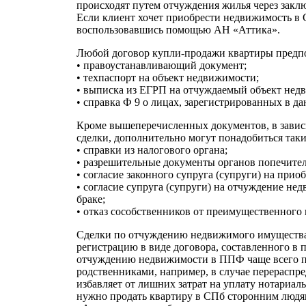
происходят путем отчуждения жилья через закл
Если клиент хочет приобрести недвижимость в С
воспользовавшись помощью АН «Аттика».
Любой договор купли-продажи квартиры предпол
• правоустанавливающий документ;
• техпаспорт на объект недвижимости;
• выписка из ЕГРП на отчуждаемый объект недв
• справка Ф 9 о лицах, зарегистрированных в д
Кроме вышеперечисленных документов, в зависи
сделки, дополнительно могут понадобиться так
• справки из налогового органа;
• разрешительные документы органов попечител
• согласие законного супруга (супруги) на при
• согласие супруга (супруги) на отчуждение не
браке;
• отказ сособственников от преимущественного
Сделки по отчуждению недвижимого имущества 
регистрацию в виде договора, составленного в
отчуждению недвижимости в ППФ чаще всего пр
родственниками, например, в случае перераспр
избавляет от лишних затрат на уплату нотариал
нужно продать квартиру в СПб сторонним людям