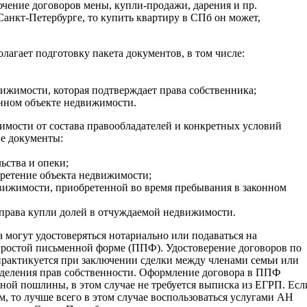
ючение договоров мены, купли-продажи, дарения и пр.
анкт-Петербурге, то купить квартиру в СПб он может,
агает подготовку пакета документов, в том числе:
ижимости, которая подтверждает права собственника;
анном объекте недвижимости.
мости от состава правообладателей и конкретных условий
ие документы:
ьства и опеки;
обретение объекта недвижимости;
движимости, приобретенной во время пребывания в законном
 права купли долей в отчуждаемой недвижимости.
могут удостоверяться нотариально или подаваться на
 простой письменной форме (ППФ). Удостоверение договоров по
актикуется при заключении сделки между членами семьи или
еделения прав собственности. Оформление договора в ППФ
ьной пошлины, в этом случае не требуется выписка из ЕГРП. Есл
, то лучше всего в этом случае воспользоваться услугами АН