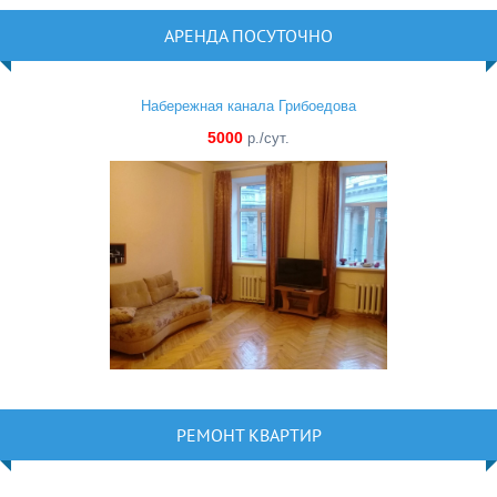
АРЕНДА ПОСУТОЧНО
Набережная канала Грибоедова
5000
р./сут.
РЕМОНТ КВАРТИР