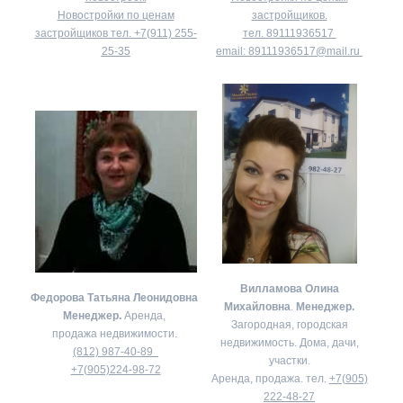
Новостройки по ценам
застройщиков.
застройщиков тел.
+7(911) 255-
тел.
89111936517
25-35
email:
89111936517@mail.ru
Вилламова Олина
Федорова Татьяна Леонидовна
Михайловна
.
Менеджер.
Менеджер.
Аренда,
Загородная, городская
продажа недвижимости.
недвижимость. Дома, дачи,
(812) 987-40-89
участки.
+7(905)224-98-72
Аренда, продажа. тел.
+7(905)
222-48-27