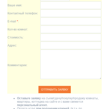
Ваше имя:
Контактный телефон:
E-mail
*
:
Кол-во комнат:
Стоимость:
Адрес:
Комментарии:
Оставьте заявку
на съем/сдачу/покупку/продажу комнаты,
квартиры, коттеджа на сайте и с вами свяжется
персональный агент.
Оплата услуг
при получении ключей
. (в т.ч. по